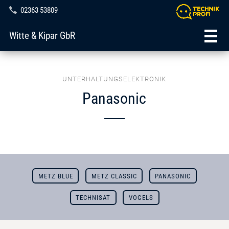
02363 53809
Witte & Kipar GbR
UNTERHALTUNGSELEKTRONIK
Panasonic
METZ BLUE
METZ CLASSIC
PANASONIC
TECHNISAT
VOGELS