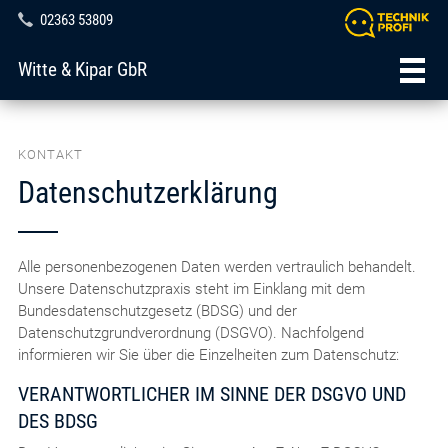
02363 53809
Witte & Kipar GbR
KONTAKT
Datenschutzerklärung
Alle personenbezogenen Daten werden vertraulich behandelt.
Unsere Datenschutzpraxis steht im Einklang mit dem
Bundesdatenschutzgesetz (BDSG) und der
Datenschutzgrundverordnung (DSGVO). Nachfolgend
informieren wir Sie über die Einzelheiten zum Datenschutz:
VERANTWORTLICHER IM SINNE DER DSGVO UND
DES BDSG