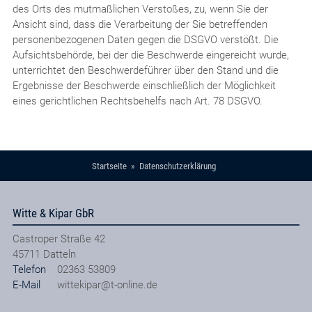
des Orts des mutmaßlichen Verstoßes, zu, wenn Sie der
Ansicht sind, dass die Verarbeitung der Sie betreffenden
personenbezogenen Daten gegen die DSGVO verstößt. Die
Aufsichtsbehörde, bei der die Beschwerde eingereicht wurde,
unterrichtet den Beschwerdeführer über den Stand und die
Ergebnisse der Beschwerde einschließlich der Möglichkeit
eines gerichtlichen Rechtsbehelfs nach Art. 78 DSGVO.
Startseite
Datenschutzerklärung
Witte & Kipar GbR
Castroper Straße 42
45711
Datteln
Telefon
02363 53809
E-Mail
wittekipar@t-online.de