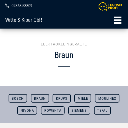
02363 53809
Witte & Kipar GbR
ELEKTROKLEINGERAETE
Braun
BOSCH
BRAUN
KRUPS
MIELE
MOULINEX
NIVONA
ROWENTA
SIEMENS
TEFAL